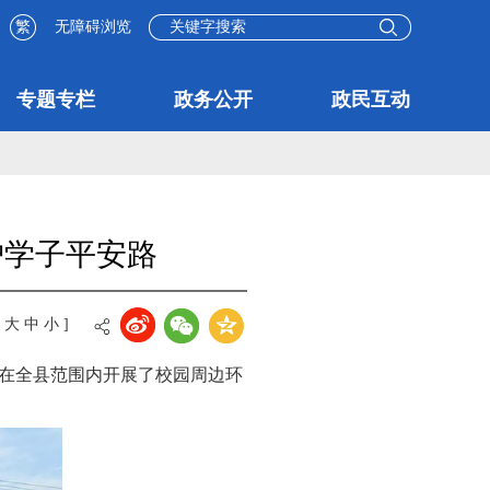
繁
无障碍浏览
专题专栏
政务公开
政民互动
护学子平安路
[
大
中
小
]
在全县范围内开展了校园周边环