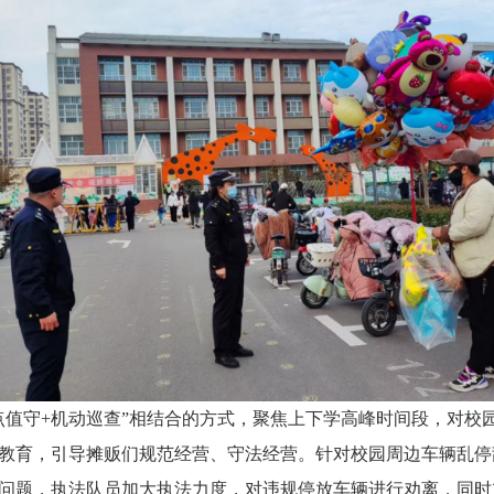
点值守+机动巡查”相结合的方式，聚焦上下学高峰时间段，对校
教育，引导摊贩们规范经营、守法经营。针对校园周边车辆乱停
问题，执法队员加大执法力度，对违规停放车辆进行劝离，同时