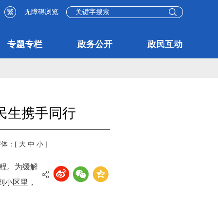
繁
无障碍浏览
专题专栏
政务公开
政民互动
民生携手同行
字体：[
大
中
小
]
程。为缓解
到小区里，