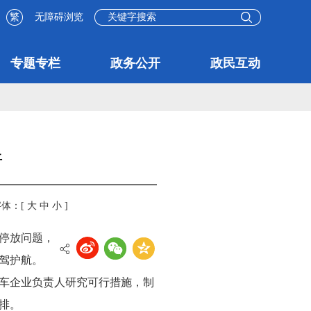
繁
无障碍浏览
专题专栏
政务公开
政民互动
行
字体：[
大
中
小
]
停放问题，
驾护航。
车企业负责人研究可行措施，制
排。